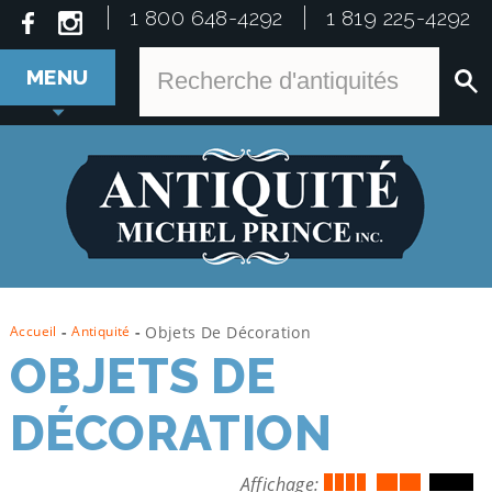
1 800 648-4292
1 819 225-4292
MENU
Accueil
-
Antiquité
-
Objets De Décoration
OBJETS DE
DÉCORATION
Affichage: