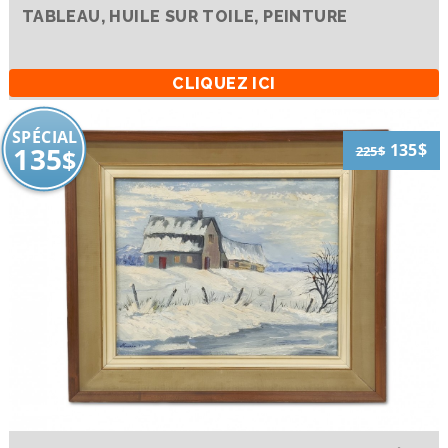
TABLEAU, HUILE SUR TOILE, PEINTURE
CLIQUEZ ICI
SPÉCIAL
135$
135
225$
$