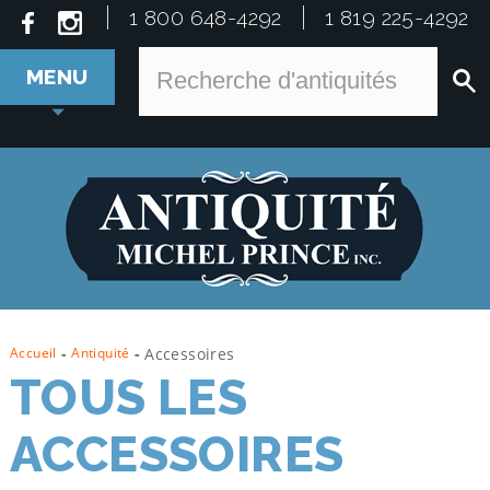
1 800 648-4292
1 819 225-4292
MENU
Accueil
-
Antiquité
-
Accessoires
TOUS LES
ACCESSOIRES