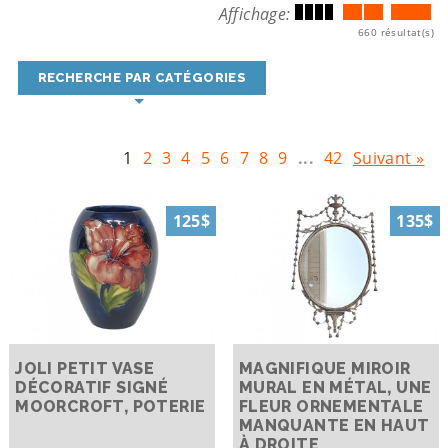
Affichage:
660 résultat(s)
RECHERCHE PAR CATÉGORIES
1
2
3
4
5
6
7
8
9
...
42
Suivant »
125$
135$
JOLI PETIT VASE
MAGNIFIQUE MIROIR
DÉCORATIF SIGNÉ
MURAL EN MÉTAL, UNE
MOORCROFT, POTERIE
FLEUR ORNEMENTALE
MANQUANTE EN HAUT
À DROITE