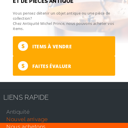
ET DE PIÈCES ANTIQUE
Vous pensez détenir un objet antique ou une pièce de
collection?
Chez Antiquité Michel Prince, nous pouvons acheter vos
items.
$
ITEMS À VENDRE
$
FAITES ÉVALUER
LIENS RAPIDE
antiquité
nouvel arrivage
nous achetons