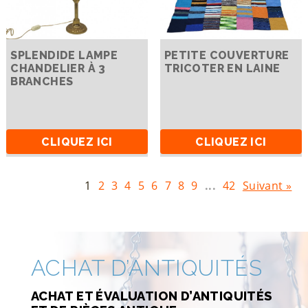
SPLENDIDE LAMPE
PETITE COUVERTURE
CHANDELIER À 3
TRICOTER EN LAINE
BRANCHES
CLIQUEZ ICI
CLIQUEZ ICI
1
2
3
4
5
6
7
8
9
...
42
Suivant »
ACHAT D’ANTIQUITÉS
ACHAT ET ÉVALUATION D’ANTIQUITÉS