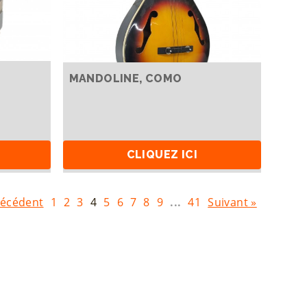
MANDOLINE, COMO
CLIQUEZ ICI
récédent
1
2
3
4
5
6
7
8
9
...
41
Suivant »