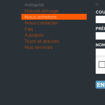
tt
antiquité
nouvel arrivage
COU
nous achetons
nous contacter
PRÉ
faq
À propos
trucs et astuces
NOM
nos services