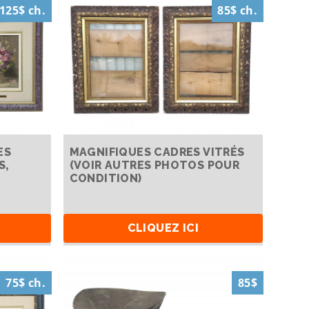
125$ ch.
85$ ch.
ES
MAGNIFIQUES CADRES VITRÉS
S,
(VOIR AUTRES PHOTOS POUR
CONDITION)
CLIQUEZ ICI
75$ ch.
85$