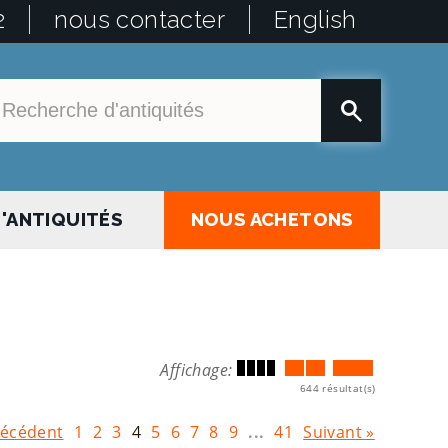
2
nous contacter
English
'ANTIQUITÉS
NOUS ACHETONS
Affichage:
644 résultat(s)
récédent
1
2
3
4
5
6
7
8
9
...
41
Suivant »