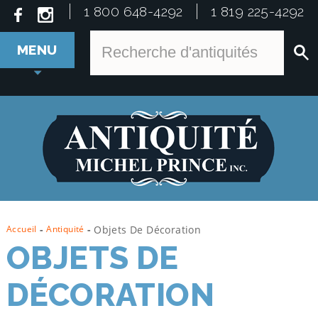
1 800 648-4292
1 819 225-4292
MENU
Accueil
-
Antiquité
-
Objets De Décoration
OBJETS DE
DÉCORATION