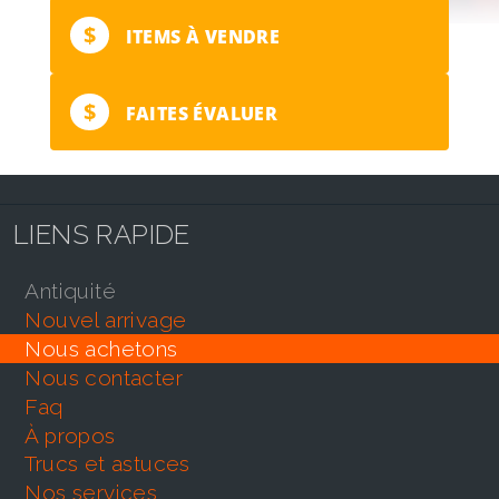
$
ITEMS À VENDRE
$
FAITES ÉVALUER
LIENS RAPIDE
antiquité
nouvel arrivage
nous achetons
nous contacter
faq
À propos
trucs et astuces
nos services