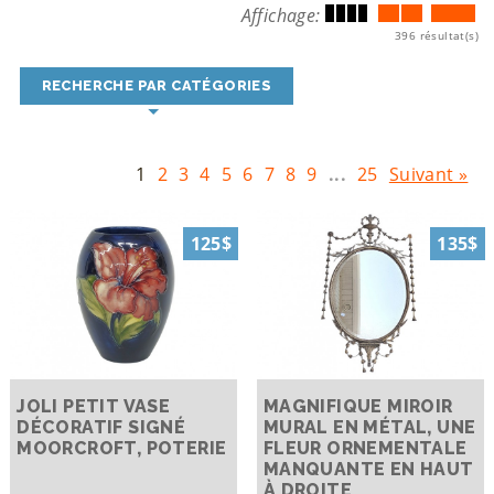
Affichage:
396 résultat(s)
RECHERCHE PAR CATÉGORIES
1
2
3
4
5
6
7
8
9
...
25
Suivant »
125$
135$
JOLI PETIT VASE
MAGNIFIQUE MIROIR
DÉCORATIF SIGNÉ
MURAL EN MÉTAL, UNE
MOORCROFT, POTERIE
FLEUR ORNEMENTALE
MANQUANTE EN HAUT
À DROITE