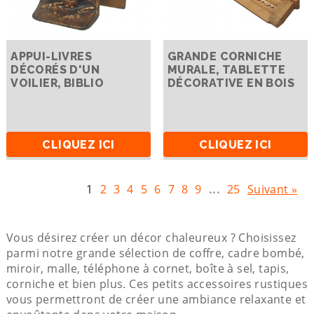
APPUI-LIVRES
GRANDE CORNICHE
DÉCORÉS D'UN
MURALE, TABLETTE
VOILIER, BIBLIO
DÉCORATIVE EN BOIS
CLIQUEZ ICI
CLIQUEZ ICI
1
2
3
4
5
6
7
8
9
...
25
Suivant »
Vous désirez créer un décor chaleureux ? Choisissez
parmi notre grande sélection de coffre, cadre bombé,
miroir, malle, téléphone à cornet, boîte à sel, tapis,
corniche et bien plus. Ces petits accessoires rustiques
vous permettront de créer une ambiance relaxante et