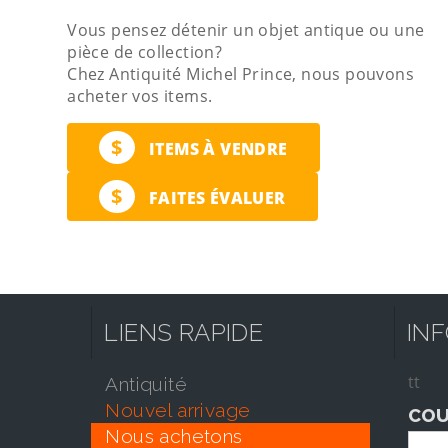
Vous pensez détenir un objet antique ou une
pièce de collection?
Chez Antiquité Michel Prince, nous pouvons
acheter vos items.
$
ITEMS À VENDRE
$
FAITES ÉVALUER
LIENS RAPIDE
IN
tt
antiquité
nouvel arrivage
COU
nous achetons