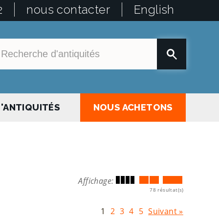
2
nous contacter
English
'ANTIQUITÉS
NOUS ACHETONS
Affichage:
78 résultat(s)
1
2
3
4
5
Suivant »