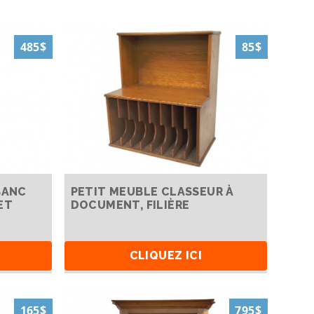
485$
85$
BANC
PETIT MEUBLE CLASSEUR À
ET
DOCUMENT, FILIÈRE
CLIQUEZ ICI
165$
795$