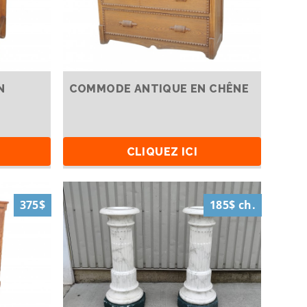
N
COMMODE ANTIQUE EN CHÊNE
CLIQUEZ ICI
375$
185$ ch.