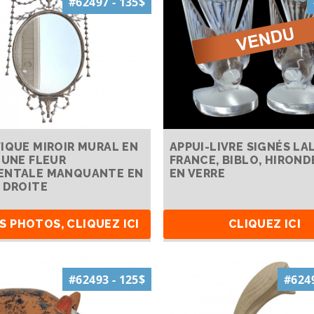
#62497 - 135$
IQUE MIROIR MURAL EN
APPUI-LIVRE SIGNÉS LA
 UNE FLEUR
FRANCE, BIBLO, HIROND
ENTALE MANQUANTE EN
EN VERRE
 DROITE
S PHOTOS, CLIQUEZ ICI
CLIQUEZ ICI
#62493 - 125$
#6249