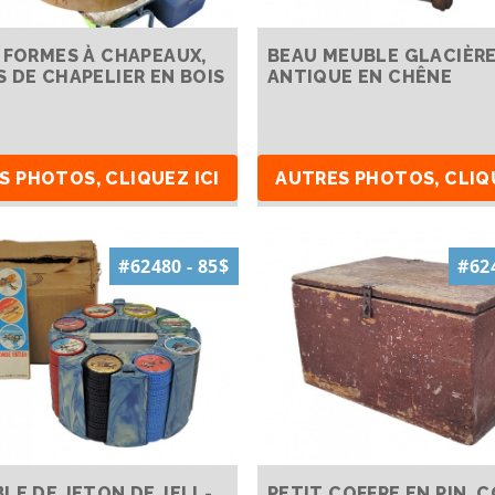
 FORMES À CHAPEAUX,
BEAU MEUBLE GLACIÈR
 DE CHAPELIER EN BOIS
ANTIQUE EN CHÊNE
S PHOTOS, CLIQUEZ ICI
AUTRES PHOTOS, CLIQU
#62480 - 85$
#624
LE DE JETON DE JELL-
PETIT COFFRE EN PIN, 