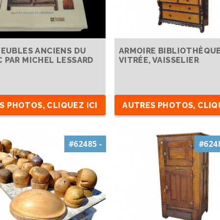
MEUBLES ANCIENS DU
ARMOIRE BIBLIOTHÈQU
 PAR MICHEL LESSARD
VITRÉE, VAISSELIER
S PHOTOS, CLIQUEZ ICI
AUTRES PHOTOS, CLIQU
#62485 -
#6248