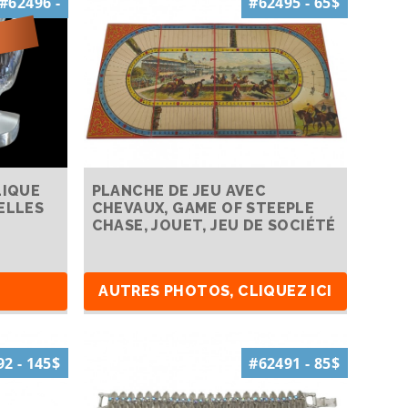
#62496 -
#62495 - 65$
LIQUE
PLANCHE DE JEU AVEC
ELLES
CHEVAUX, GAME OF STEEPLE
CHASE, JOUET, JEU DE SOCIÉTÉ
AUTRES PHOTOS, CLIQUEZ ICI
2 - 145$
#62491 - 85$