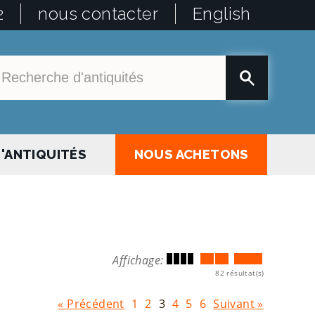
2
nous contacter
English
'ANTIQUITÉS
NOUS ACHETONS
Affichage:
82 résultat(s)
« Précédent
1
2
3
4
5
6
Suivant »