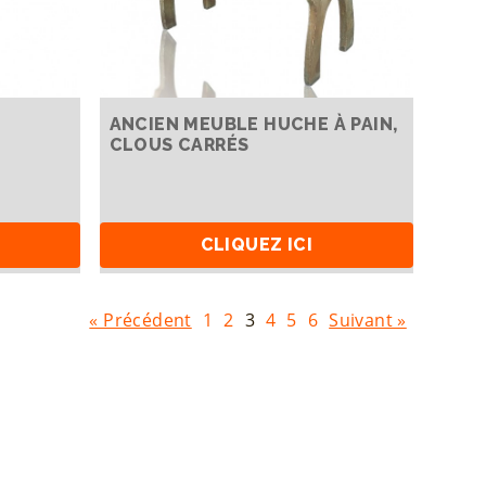
ANCIEN MEUBLE HUCHE À PAIN,
CLOUS CARRÉS
CLIQUEZ ICI
« Précédent
1
2
3
4
5
6
Suivant »