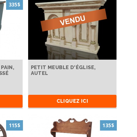
335$
PAIN,
PETIT MEUBLE D'ÉGLISE,
SSÉ
AUTEL
CLIQUEZ ICI
115$
135$