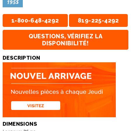
195$
1-800-648-4292
819-225-4292
QUESTIONS, VÉRIFIEZ LA
DISPONIBILITÉ!
DESCRIPTION
DIMENSIONS