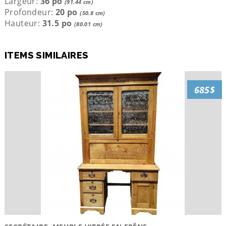
Largeur:
36 po
(91.44 cm)
Profondeur:
20 po
(50.8 cm)
Hauteur:
31.5 po
(80.01 cm)
ITEMS SIMILAIRES
685$