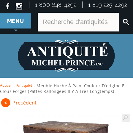
1 800 648-4292
1 819 225-4292
MENU
Accueil
-
Antiquité
-
Meuble Huche À Pain, Couleur D'origine Et
Clous Forgés (pattes Rallongées Il Y A Très Longtemps)
<
Précédent