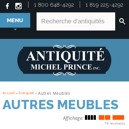
1 800 648-4292
1 819 225-4292
MENU
Accueil
-
Antiquité
-
Autres Meubles
AUTRES MEUBLES
Affichage:
78 résultat(s)