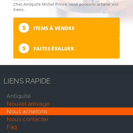
Chez Antiquité Michel Prince, nous pouvons acheter vos
items.
$
ITEMS À VENDRE
$
FAITES ÉVALUER
LIENS RAPIDE
antiquité
nouvel arrivage
nous achetons
nous contacter
faq