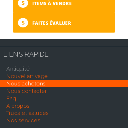
$
ITEMS À VENDRE
$
FAITES ÉVALUER
LIENS RAPIDE
antiquité
nouvel arrivage
nous achetons
nous contacter
faq
À propos
trucs et astuces
nos services