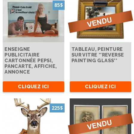
85$
ENSEIGNE
TABLEAU, PEINTURE
PUBLICITAIRE
SUR VITRE ''REVERSE
CARTONNÉE PEPSI,
PAINTING GLASS''
PANCARTE, AFFICHE,
ANNONCE
CLIQUEZ ICI
CLIQUEZ ICI
225$