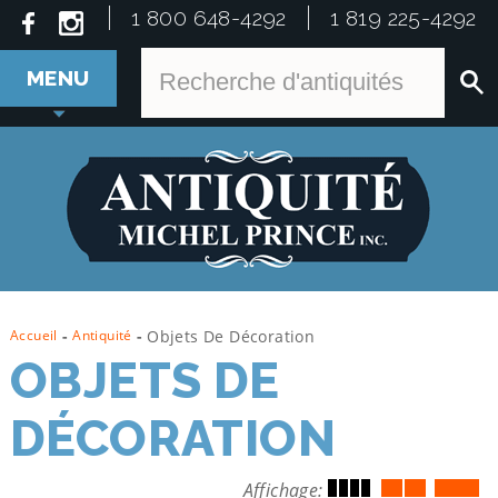
1 800 648-4292
1 819 225-4292
MENU
Accueil
-
Antiquité
-
Objets De Décoration
OBJETS DE
DÉCORATION
Affichage: