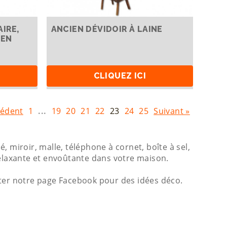
IRE,
ANCIEN DÉVIDOIR À LAINE
 EN
CLIQUEZ ICI
cédent
1
...
19
20
21
22
23
24
25
Suivant »
 miroir, malle, téléphone à cornet, boîte à sel,
relaxante et envoûtante dans votre maison.
lter notre page Facebook pour des idées déco.