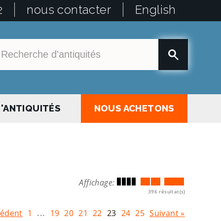
2
nous contacter
English
'ANTIQUITÉS
NOUS ACHETONS
Affichage:
396 résultat(s)
cédent
1
...
19
20
21
22
23
24
25
Suivant »