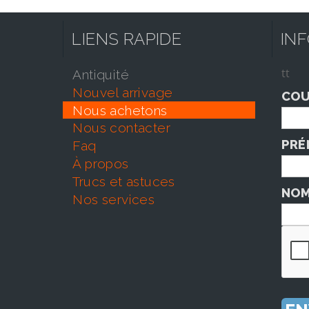
LIENS RAPIDE
IN
tt
antiquité
nouvel arrivage
COU
nous achetons
nous contacter
PRÉ
faq
À propos
trucs et astuces
NOM
nos services