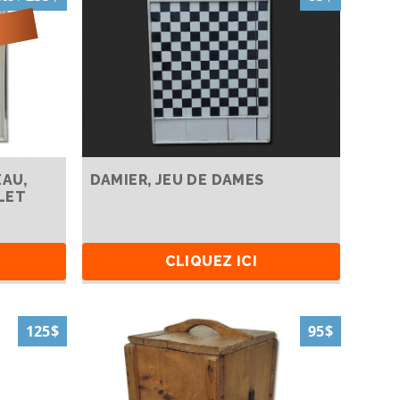
EAU,
DAMIER, JEU DE DAMES
LET
CLIQUEZ ICI
125$
95$