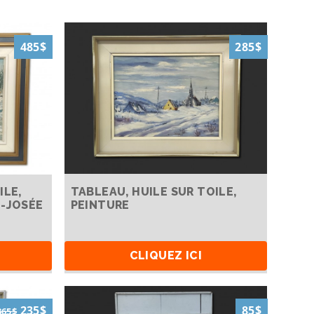
485$
285$
ILE,
TABLEAU, HUILE SUR TOILE,
E-JOSÉE
PEINTURE
CLIQUEZ ICI
235$
85$
365$