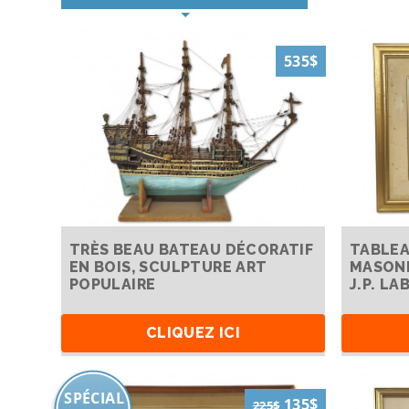
535$
TRÈS BEAU BATEAU DÉCORATIF
TABLEA
EN BOIS, SCULPTURE ART
MASONI
POPULAIRE
J.P. LA
CLIQUEZ ICI
SPÉCIAL
135$
225$