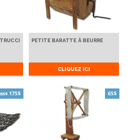
TTRUCCI
PETITE BARATTE À BEURRE
CLIQUEZ ICI
175$
65$
265$