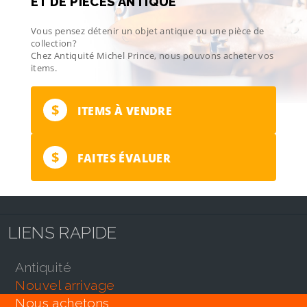
ET DE PIÈCES ANTIQUE
Vous pensez détenir un objet antique ou une pièce de
collection?
Chez Antiquité Michel Prince, nous pouvons acheter vos
items.
$
ITEMS À VENDRE
$
FAITES ÉVALUER
LIENS RAPIDE
antiquité
nouvel arrivage
nous achetons