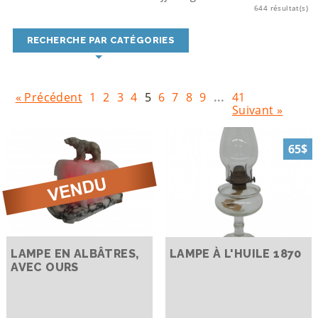
644 résultat(s)
RECHERCHE PAR CATÉGORIES
« Précédent
1
2
3
4
5
6
7
8
9
...
41
Suivant »
65$
LAMPE EN ALBÂTRES,
LAMPE À L'HUILE 1870
AVEC OURS