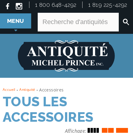
1 800 648-4292
1 819 225-4292
MENU
Accueil
-
Antiquité
-
Accessoires
TOUS LES
ACCESSOIRES
Affichage: