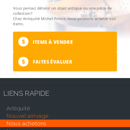
Vous pensez détenir un objet antique ou une pièce de
collection?
Chez Antiquité Michel Prince, nous pouvons acheter vos
items.
$
ITEMS À VENDRE
$
FAITES ÉVALUER
LIENS RAPIDE
antiquité
nouvel arrivage
nous achetons