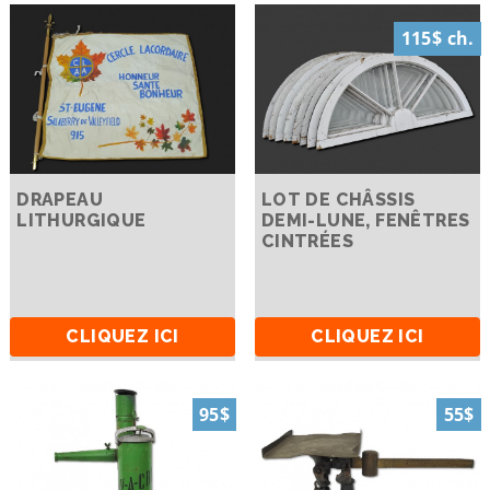
115$ ch.
DRAPEAU
LOT DE CHÂSSIS
LITHURGIQUE
DEMI-LUNE, FENÊTRES
CINTRÉES
CLIQUEZ ICI
CLIQUEZ ICI
95$
55$