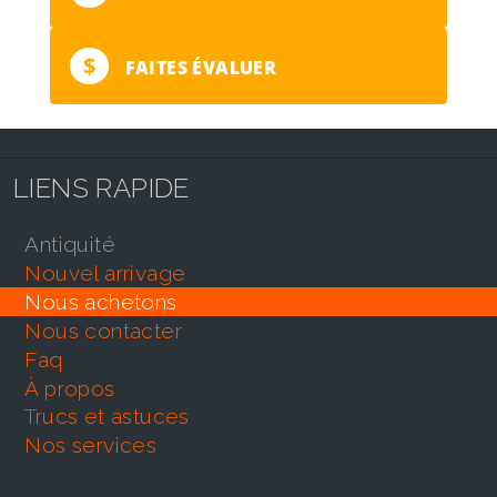
$
FAITES ÉVALUER
LIENS RAPIDE
antiquité
nouvel arrivage
nous achetons
nous contacter
faq
À propos
trucs et astuces
nos services