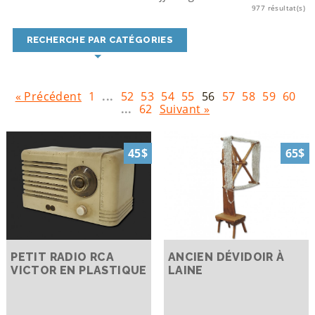
977 résultat(s)
RECHERCHE PAR CATÉGORIES
« Précédent
1
...
52
53
54
55
56
57
58
59
60
...
62
Suivant »
45$
65$
PETIT RADIO RCA
ANCIEN DÉVIDOIR À
VICTOR EN PLASTIQUE
LAINE