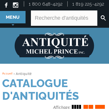
1 800 648-4292
1 819 225-4292
MENU
Accueil
-
Antiquité
CATALOGUE
D'ANTIQUITÉS
Affichage: