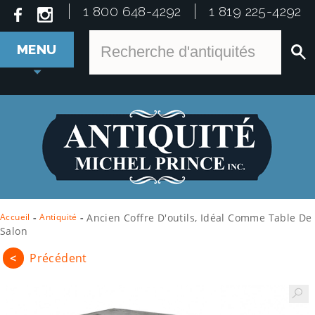
1 800 648-4292
1 819 225-4292
MENU
Accueil
-
Antiquité
-
Ancien Coffre D'outils, Idéal Comme Table De
Salon
<
Précédent