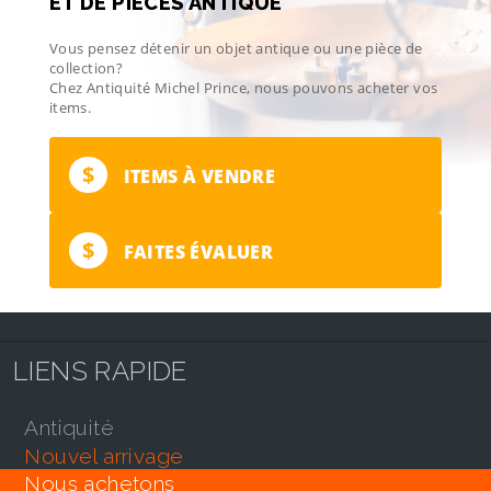
ET DE PIÈCES ANTIQUE
Vous pensez détenir un objet antique ou une pièce de
collection?
Chez Antiquité Michel Prince, nous pouvons acheter vos
items.
$
ITEMS À VENDRE
$
FAITES ÉVALUER
LIENS RAPIDE
antiquité
nouvel arrivage
nous achetons