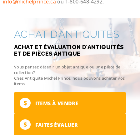
info@michelprince.ca
ou 1-800-648-4292.
ACHAT D’ANTIQUITÉS
ACHAT ET ÉVALUATION D’ANTIQUITÉS
ET DE PIÈCES ANTIQUE
Vous pensez détenir un objet antique ou une pièce de
collection?
Chez Antiquité Michel Prince, nous pouvons acheter vos
items.
$
ITEMS À VENDRE
$
FAITES ÉVALUER