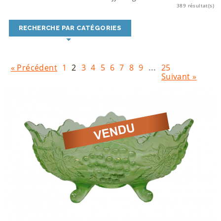
389 résultat(s)
RECHERCHE PAR CATÉGORIES
« Précédent
1
2
3
4
5
6
7
8
9
...
25
Suivant »