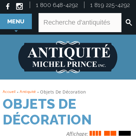
1 800 648-4292
1 819 225-4292
MENU
Accueil
-
Antiquité
-
Objets De Décoration
OBJETS DE
DÉCORATION
Affichage: