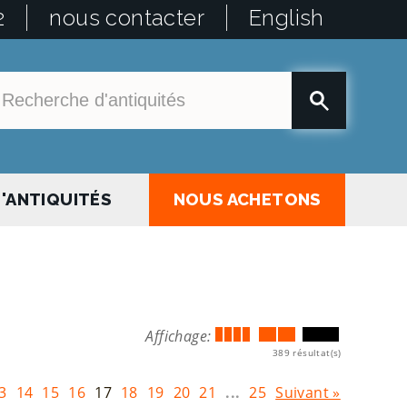
2
nous contacter
English
'ANTIQUITÉS
NOUS ACHETONS
Affichage:
389 résultat(s)
3
14
15
16
17
18
19
20
21
...
25
Suivant »