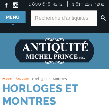
1 800 648-4292
1 819 225-4292
MENU
Accueil
-
Antiquité
-
Horloges Et Montres
HORLOGES ET
MONTRES