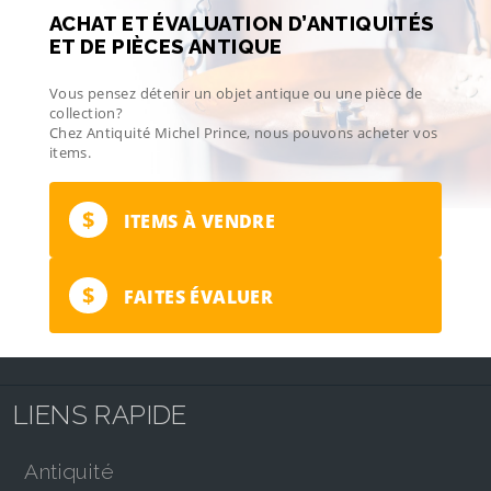
ACHAT ET ÉVALUATION D’ANTIQUITÉS
ET DE PIÈCES ANTIQUE
Vous pensez détenir un objet antique ou une pièce de
collection?
Chez Antiquité Michel Prince, nous pouvons acheter vos
items.
$
ITEMS À VENDRE
$
FAITES ÉVALUER
LIENS RAPIDE
antiquité