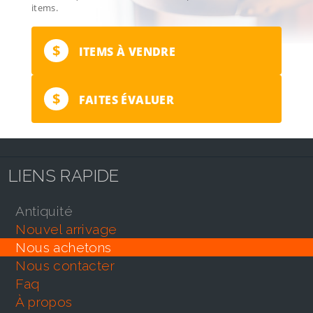
items.
$
ITEMS À VENDRE
$
FAITES ÉVALUER
LIENS RAPIDE
antiquité
nouvel arrivage
nous achetons
nous contacter
faq
À propos