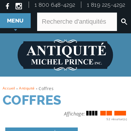
1 800 648-4292
1 819 225-4292
MENU
Accueil
-
Antiquité
-
Coffres
COFFRES
Affichage:
52 résultat(s)