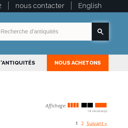
2
nous contacter
English
'ANTIQUITÉS
NOUS ACHETONS
Affichage:
18 résultat(s)
1
2
Suivant »