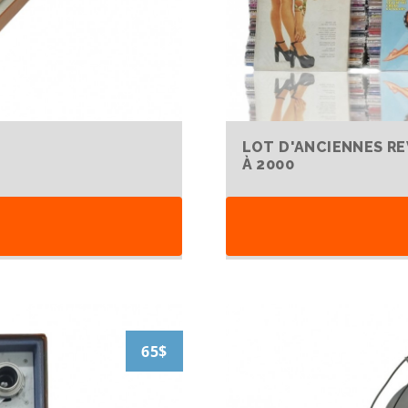
LOT D'ANCIENNES RE
À 2000
65$