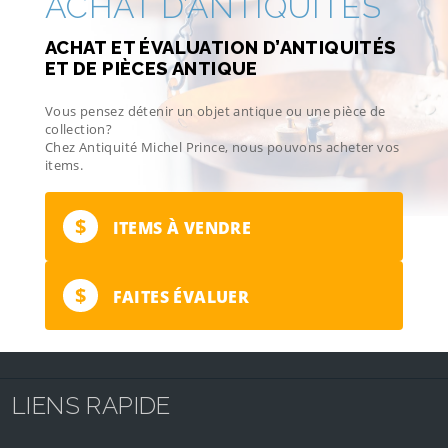
ACHAT D’ANTIQUITÉS
ACHAT ET ÉVALUATION D’ANTIQUITÉS
ET DE PIÈCES ANTIQUE
Vous pensez détenir un objet antique ou une pièce de
collection?
Chez Antiquité Michel Prince, nous pouvons acheter vos
items.
$
ITEMS À VENDRE
$
FAITES ÉVALUER
LIENS RAPIDE