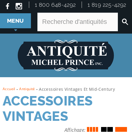
1 800 648-4292
1 819 225-4292
MENU
Accueil
-
Antiquité
-
Accessoires Vintages Et Mid-Century
ACCESSOIRES
VINTAGES
Affichage: