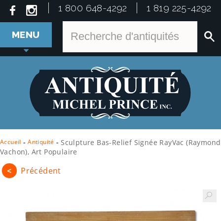
1 800 648-4292
1 819 225-4292
MENU
Accueil
-
Antiquité
-
Sculpture Bas-Relief Signée RayVac (Raymond
Vachon), Art Populaire
<
Précédent