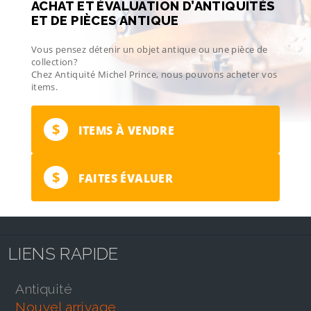
ACHAT ET ÉVALUATION D’ANTIQUITÉS
ET DE PIÈCES ANTIQUE
Vous pensez détenir un objet antique ou une pièce de
collection?
Chez Antiquité Michel Prince, nous pouvons acheter vos
items.
$
ITEMS À VENDRE
$
FAITES ÉVALUER
LIENS RAPIDE
antiquité
nouvel arrivage