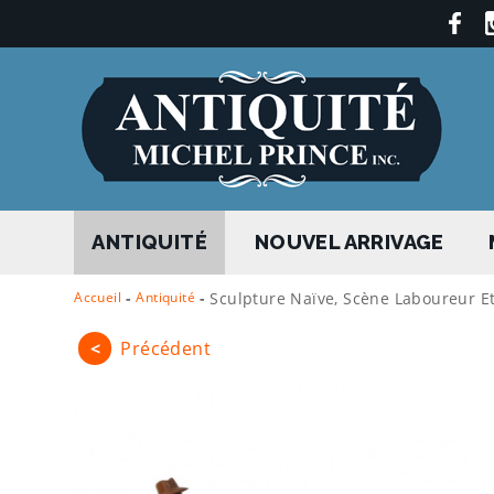
ANTIQUITÉ
NOUVEL ARRIVAGE
Accueil
-
Antiquité
-
Sculpture Naïve, Scène Laboureur Et
<
Précédent