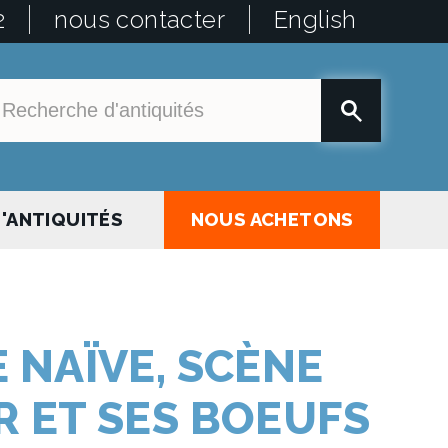
2
nous contacter
English
'ANTIQUITÉS
NOUS ACHETONS
 NAÏVE, SCÈNE
 ET SES BOEUFS