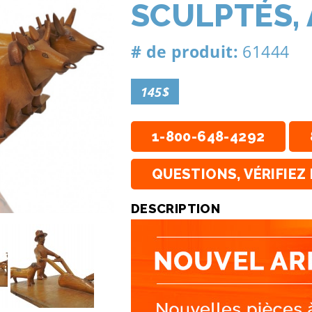
SCULPTÉS,
# de produit:
61444
145$
1-800-648-4292
QUESTIONS, VÉRIFIEZ 
DESCRIPTION