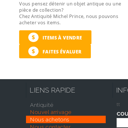
Vous pensez détenir un objet antique ou une
pièce de collection?
Chez Antiquité Michel Prince, nous pouvons
acheter vos items.
$
ITEMS À VENDRE
$
FAITES ÉVALUER
LIENS RAPIDE
IN
tt
antiquité
nouvel arrivage
COU
nous achetons
nous contacter