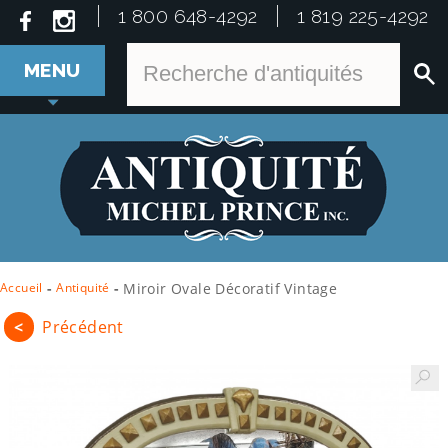
1 800 648-4292
1 819 225-4292
MENU
Accueil
-
Antiquité
-
Miroir Ovale Décoratif Vintage
<
Précédent