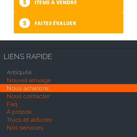
$
ITEMS À VENDRE
$
FAITES ÉVALUER
LIENS RAPIDE
antiquité
nouvel arrivage
nous achetons
nous contacter
faq
À propos
trucs et astuces
nos services