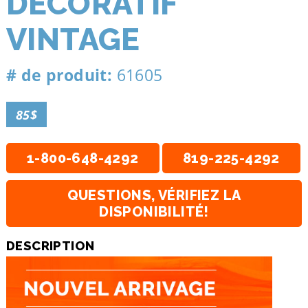
DÉCORATIF
VINTAGE
# de produit:
61605
85$
1-800-648-4292
819-225-4292
QUESTIONS, VÉRIFIEZ LA
DISPONIBILITÉ!
DESCRIPTION