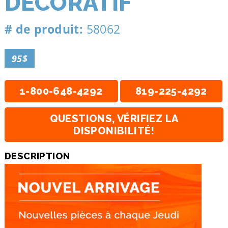
DÉCORATIF
# de produit:
58062
95$
1-800-648-4292
819-225-4292
QUESTIONS, VÉRIFIEZ LA
DISPONIBILITÉ!
DESCRIPTION