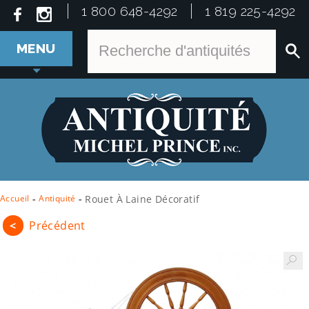
1 800 648-4292
1 819 225-4292
MENU
Accueil
-
Antiquité
-
Rouet À Laine Décoratif
<
Précédent