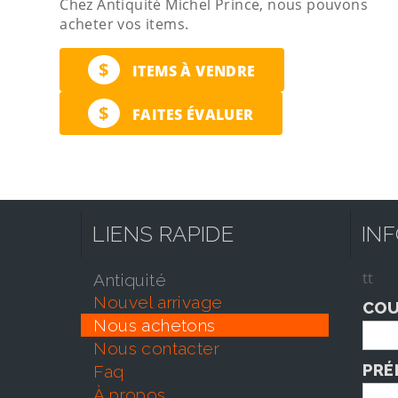
Chez Antiquité Michel Prince, nous pouvons
acheter vos items.
$
ITEMS À VENDRE
$
FAITES ÉVALUER
LIENS RAPIDE
IN
tt
antiquité
nouvel arrivage
COU
nous achetons
nous contacter
PRÉ
faq
À propos