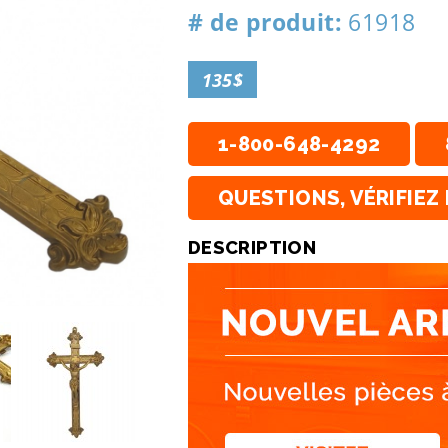
# de produit:
61918
135$
1-800-648-4292
QUESTIONS, VÉRIFIEZ 
DESCRIPTION