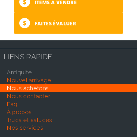
$
ITEMS À VENDRE
$
FAITES ÉVALUER
LIENS RAPIDE
antiquité
nouvel arrivage
nous achetons
nous contacter
faq
À propos
trucs et astuces
nos services