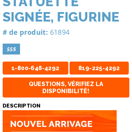
STATUETTE
SIGNÉE, FIGURINE
# de produit:
61894
55$
1-800-648-4292
819-225-4292
QUESTIONS, VÉRIFIEZ LA
DISPONIBILITÉ!
DESCRIPTION