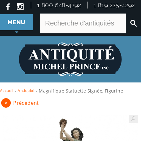
1 800 648-4292
1 819 225-4292
MENU
Accueil
-
Antiquité
-
Magnifique Statuette Signée, Figurine
<
Précédent