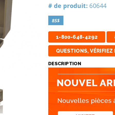
# de produit:
60644
85$
1-800-648-4292
QUESTIONS, VÉRIFIEZ 
DESCRIPTION