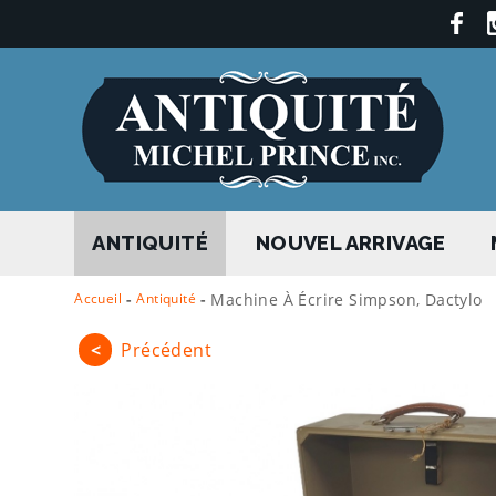
ANTIQUITÉ
NOUVEL ARRIVAGE
Accueil
-
Antiquité
-
Machine À Écrire Simpson, Dactylo
<
Précédent