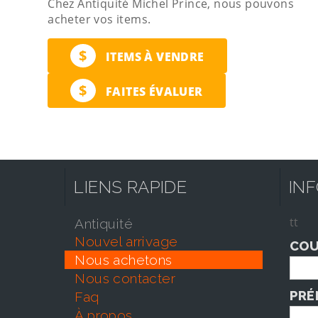
Chez Antiquité Michel Prince, nous pouvons
acheter vos items.
$
ITEMS À VENDRE
$
FAITES ÉVALUER
LIENS RAPIDE
IN
tt
antiquité
nouvel arrivage
COU
nous achetons
nous contacter
PRÉ
faq
À propos