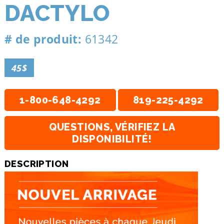
DACTYLO
# de produit:
61342
45$
1-800-648-4292
819-225-4292
QUESTIONS, VÉRIFIEZ LA
DISPONIBILITÉ!
DESCRIPTION