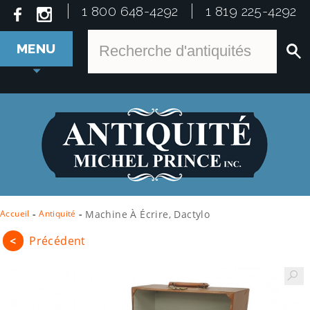
1 800 648-4292
1 819 225-4292
MENU
Accueil
-
Antiquité
-
Machine À Écrire, Dactylo
<
Précédent