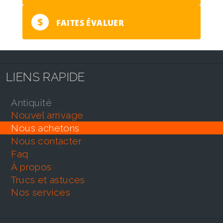
$
FAITES ÉVALUER
LIENS RAPIDE
antiquité
nouvel arrivage
nous achetons
nous contacter
faq
À propos
trucs et astuces
nos services