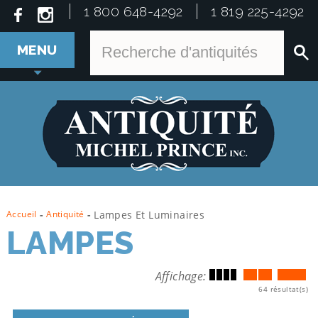
1 800 648-4292
1 819 225-4292
MENU
Accueil
-
Antiquité
-
Lampes Et Luminaires
LAMPES
Affichage:
64 résultat(s)