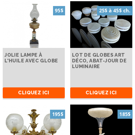
95$
25$ à 45$ ch.
JOLIE LAMPE À
LOT DE GLOBES ART
L'HUILE AVEC GLOBE
DÉCO, ABAT-JOUR DE
LUMINAIRE
CLIQUEZ ICI
CLIQUEZ ICI
195$
185$