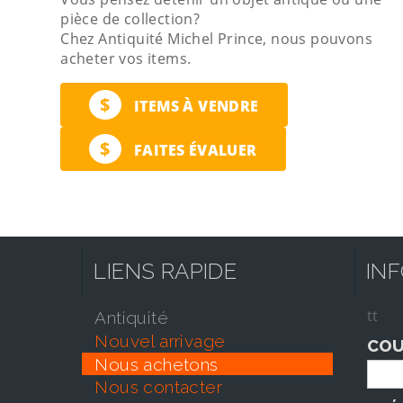
pièce de collection?
Chez Antiquité Michel Prince, nous pouvons
acheter vos items.
$
ITEMS À VENDRE
$
FAITES ÉVALUER
LIENS RAPIDE
IN
tt
antiquité
nouvel arrivage
COU
nous achetons
nous contacter