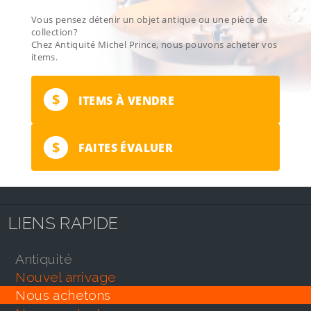
Vous pensez détenir un objet antique ou une pièce de
collection?
Chez Antiquité Michel Prince, nous pouvons acheter vos
items.
$
ITEMS À VENDRE
$
FAITES ÉVALUER
LIENS RAPIDE
antiquité
nouvel arrivage
nous achetons