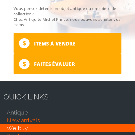
Vous pensez détenir un objet antique ou une pièce de
collection?
Chez Antiquité Michel Prince, nous pouvons acheter vos
items.
$
ITEMS À VENDRE
$
FAITES ÉVALUER
QUICK LINKS
antique
new arrivals
we buy