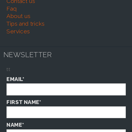
contact us
faq
about us
tips and tricks
services
NEWSLETTER
tt
EMAIL*
FIRST NAME*
NAME*