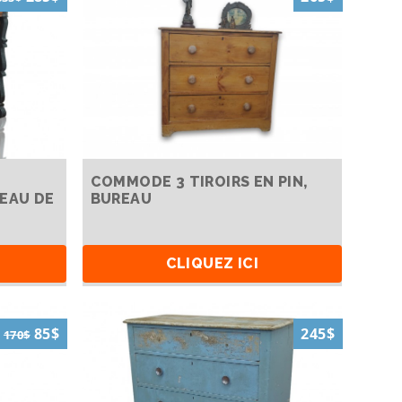
COMMODE 3 TIROIRS EN PIN,
REAU DE
BUREAU
CLIQUEZ ICI
85$
245$
170$