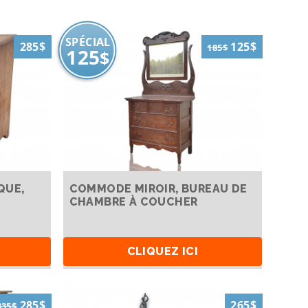
SPÉCIAL
285$
125$
185$
125
$
QUE,
COMMODE MIROIR, BUREAU DE
CHAMBRE À COUCHER
CLIQUEZ ICI
285$
265$
335$