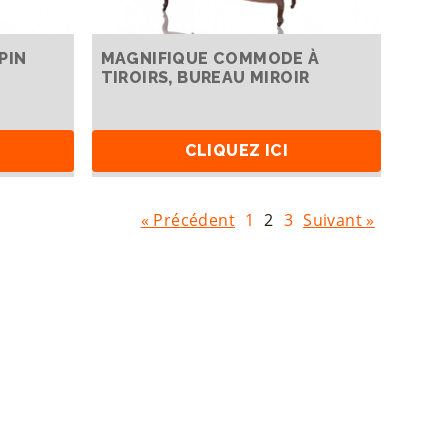
PIN
MAGNIFIQUE COMMODE À
TIROIRS, BUREAU MIROIR
CLIQUEZ ICI
« Précédent
1
2
3
Suivant »