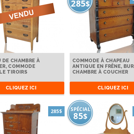
285
$
 DE CHAMBRE À
COMMODE À CHAPEAU
ER, COMMODE
ANTIQUE EN FRÊNE, BU
LE TIROIRS
CHAMBRE À COUCHER
CLIQUEZ ICI
CLIQUEZ ICI
SPÉCIAL
285$
85
$