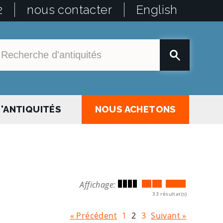
2
nous contacter
English
'ANTIQUITÉS
NOUS ACHETONS
Affichage:
33 résultat(s)
« Précédent
1
2
3
Suivant »