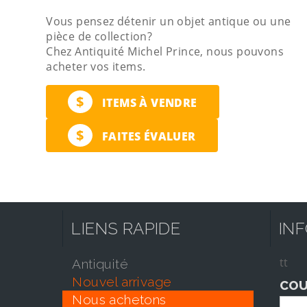
Vous pensez détenir un objet antique ou une
pièce de collection?
Chez Antiquité Michel Prince, nous pouvons
acheter vos items.
$
ITEMS À VENDRE
$
FAITES ÉVALUER
LIENS RAPIDE
IN
tt
antiquité
nouvel arrivage
COU
nous achetons