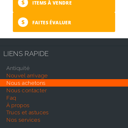
$
ITEMS À VENDRE
$
FAITES ÉVALUER
LIENS RAPIDE
antiquité
nouvel arrivage
nous achetons
nous contacter
faq
À propos
trucs et astuces
nos services