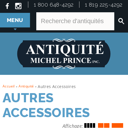
1 800 648-4292
1 819 225-4292
MENU
Accueil
-
Antiquité
-
Autres Accessoires
AUTRES
ACCESSOIRES
Affichage: