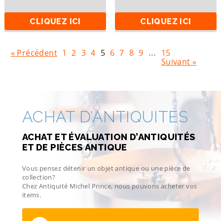
CLIQUEZ ICI
CLIQUEZ ICI
« Précédent
1
2
3
4
5
6
7
8
9
...
15
Suivant »
ACHAT D’ANTIQUITÉS
ACHAT ET ÉVALUATION D’ANTIQUITÉS
ET DE PIÈCES ANTIQUE
Vous pensez détenir un objet antique ou une pièce de
collection?
Chez Antiquité Michel Prince, nous pouvons acheter vos
items.