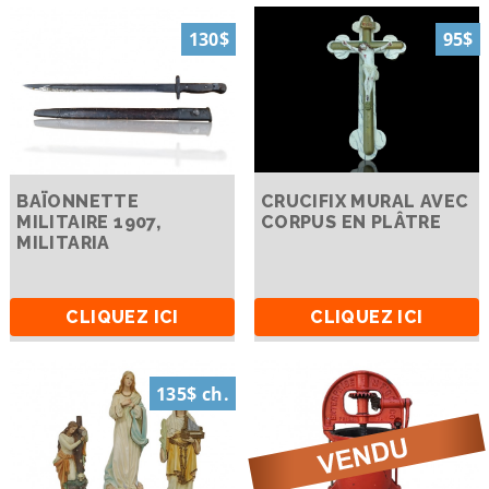
130$
95$
BAÏONNETTE
CRUCIFIX MURAL AVEC
MILITAIRE 1907,
CORPUS EN PLÂTRE
MILITARIA
CLIQUEZ ICI
CLIQUEZ ICI
135$ ch.