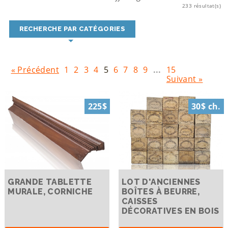
233 résultat(s)
RECHERCHE PAR CATÉGORIES
« Précédent
1
2
3
4
5
6
7
8
9
...
15
Suivant »
225$
30$ ch.
GRANDE TABLETTE
LOT D'ANCIENNES
MURALE, CORNICHE
BOÎTES À BEURRE,
CAISSES
DÉCORATIVES EN BOIS