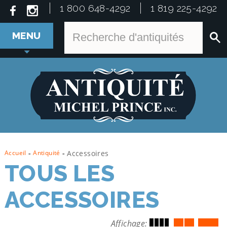
1 800 648-4292
1 819 225-4292
MENU
Accueil
-
Antiquité
-
Accessoires
TOUS LES
ACCESSOIRES
Affichage: