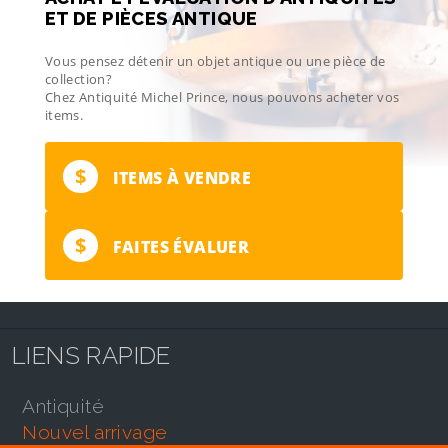
ET DE PIÈCES ANTIQUE
Vous pensez détenir un objet antique ou une pièce de
collection?
Chez Antiquité Michel Prince, nous pouvons acheter vos
items.
$
ITEMS À VENDRE
$
FAITES ÉVALUER
LIENS RAPIDE
antiquité
nouvel arrivage