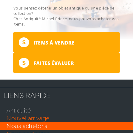
Vous pensez détenir un objet antique ou une pièce de
collection?
Chez Antiquité Michel Prince, nous pouvons acheter vos
items.
$
ITEMS À VENDRE
$
FAITES ÉVALUER
LIENS RAPIDE
antiquité
nouvel arrivage
nous achetons