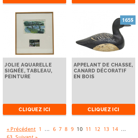
165$
JOLIE AQUARELLE
APPELANT DE CHASSE,
SIGNÉE, TABLEAU,
CANARD DÉCORATIF
PEINTURE
EN BOIS
CLIQUEZ ICI
CLIQUEZ ICI
« Précédent
1
...
6
7
8
9
10
11
12
13
14
...
63
Suivant »