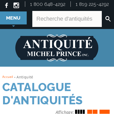
1 800 648-4292
1 819 225-4292
MENU
Accueil
-
Antiquité
CATALOGUE
D'ANTIQUITÉS
Affichage: