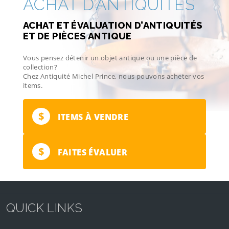
ACHAT D’ANTIQUITÉS
ACHAT ET ÉVALUATION D’ANTIQUITÉS
ET DE PIÈCES ANTIQUE
Vous pensez détenir un objet antique ou une pièce de
collection?
Chez Antiquité Michel Prince, nous pouvons acheter vos
items.
$
ITEMS À VENDRE
$
FAITES ÉVALUER
QUICK LINKS