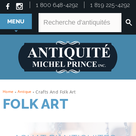
1 800 648-4292
1 819 225-4292
MENU
Home
-
Antique
-
Crafts And Folk Art
FOLK ART