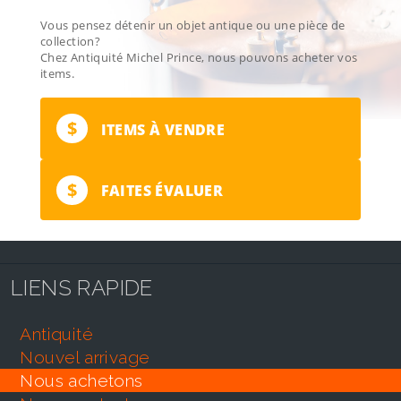
Vous pensez détenir un objet antique ou une pièce de
collection?
Chez Antiquité Michel Prince, nous pouvons acheter vos
items.
$
ITEMS À VENDRE
$
FAITES ÉVALUER
LIENS RAPIDE
antiquité
nouvel arrivage
nous achetons