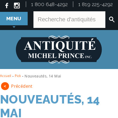
1 800 648-4292
1 819 225-4292
MENU
Accueil
-
Pick
-
Nouveautés, 14 Mai
<
Précédent
NOUVEAUTÉS, 14
MAI