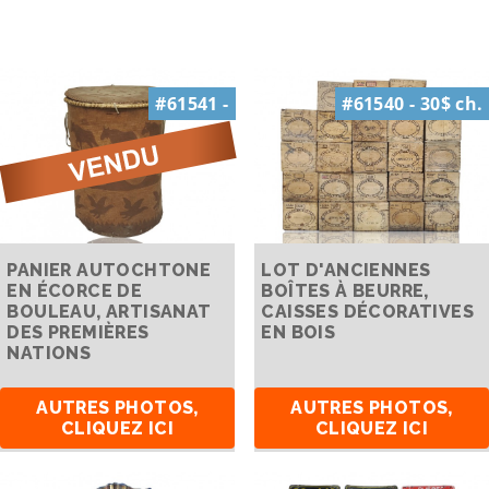
#61541 -
#61540 - 30$ ch.
PANIER AUTOCHTONE
LOT D'ANCIENNES
EN ÉCORCE DE
BOÎTES À BEURRE,
BOULEAU, ARTISANAT
CAISSES DÉCORATIVES
DES PREMIÈRES
EN BOIS
NATIONS
AUTRES PHOTOS,
AUTRES PHOTOS,
CLIQUEZ ICI
CLIQUEZ ICI