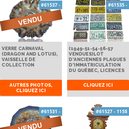
#61537 -
#61535 -
VERRE CARNAVAL
(1949-51-54-56-57
(DRAGON AND LOTUS),
VENDUES)LOT
VAISSELLE DE
D'ANCIENNES PLAQUES
COLLECTION
D'IMMATRICULATION
DU QUÉBEC, LICENCES
AUTRES PHOTOS,
CLIQUEZ ICI
CLIQUEZ ICI
#61531 -
#61527 - 115$