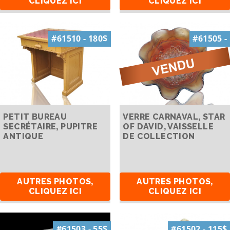
CLIQUEZ ICI
CLIQUEZ ICI
#61510 - 180$
#61505 -
PETIT BUREAU
VERRE CARNAVAL, STAR
SECRÉTAIRE, PUPITRE
OF DAVID, VAISSELLE
ANTIQUE
DE COLLECTION
AUTRES PHOTOS,
AUTRES PHOTOS,
CLIQUEZ ICI
CLIQUEZ ICI
#61503 - 55$
#61502 - 115$