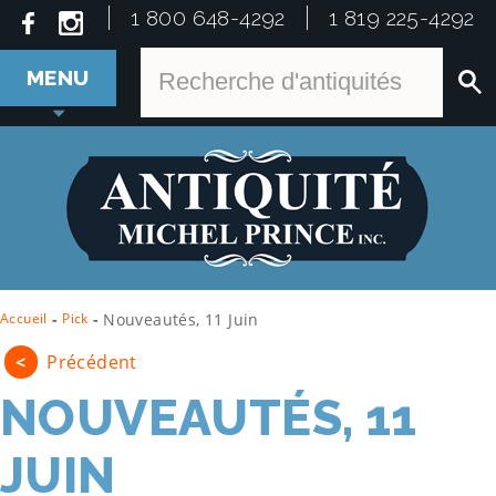
1 800 648-4292
1 819 225-4292
MENU
Accueil
-
Pick
-
Nouveautés, 11 Juin
<
Précédent
NOUVEAUTÉS, 11
JUIN