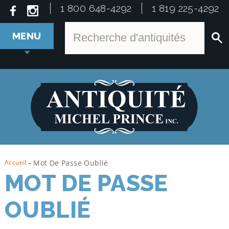
1 800 648-4292
1 819 225-4292
MENU
Accueil
-
Mot De Passe Oublié
MOT DE PASSE
OUBLIÉ