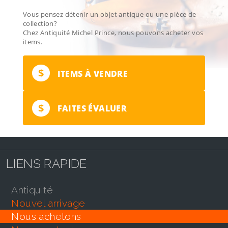
Vous pensez détenir un objet antique ou une pièce de
collection?
Chez Antiquité Michel Prince, nous pouvons acheter vos
items.
$
ITEMS À VENDRE
$
FAITES ÉVALUER
LIENS RAPIDE
antiquité
nouvel arrivage
nous achetons