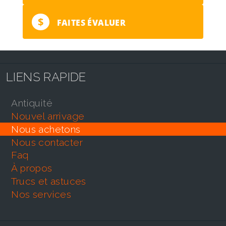
$
FAITES ÉVALUER
LIENS RAPIDE
antiquité
nouvel arrivage
nous achetons
nous contacter
faq
À propos
trucs et astuces
nos services