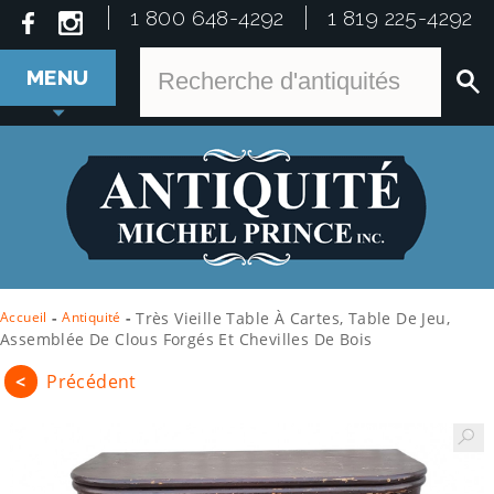
1 800 648-4292
1 819 225-4292
MENU
Accueil
-
Antiquité
-
Très Vieille Table À Cartes, Table De Jeu,
Assemblée De Clous Forgés Et Chevilles De Bois
<
Précédent