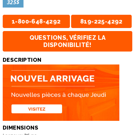
325$
1-800-648-4292
819-225-4292
QUESTIONS, VÉRIFIEZ LA
DISPONIBILITÉ!
DESCRIPTION
DIMENSIONS