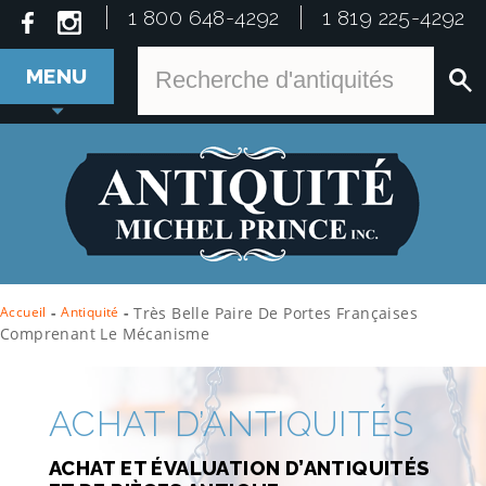
1 800 648-4292
1 819 225-4292
MENU
Accueil
-
Antiquité
-
Très Belle Paire De Portes Françaises
Comprenant Le Mécanisme
ACHAT D’ANTIQUITÉS
ACHAT ET ÉVALUATION D’ANTIQUITÉS