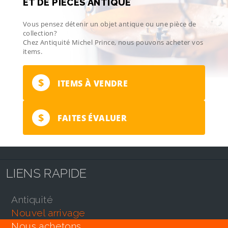
ET DE PIÈCES ANTIQUE
Vous pensez détenir un objet antique ou une pièce de
collection?
Chez Antiquité Michel Prince, nous pouvons acheter vos
items.
$
ITEMS À VENDRE
$
FAITES ÉVALUER
LIENS RAPIDE
antiquité
nouvel arrivage
nous achetons