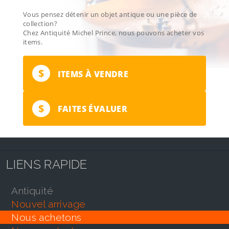
Vous pensez détenir un objet antique ou une pièce de
collection?
Chez Antiquité Michel Prince, nous pouvons acheter vos
items.
$
ITEMS À VENDRE
$
FAITES ÉVALUER
LIENS RAPIDE
antiquité
nouvel arrivage
nous achetons