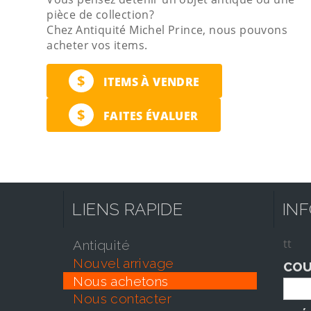
pièce de collection?
Chez Antiquité Michel Prince, nous pouvons
acheter vos items.
$
ITEMS À VENDRE
$
FAITES ÉVALUER
LIENS RAPIDE
IN
tt
antiquité
nouvel arrivage
COU
nous achetons
nous contacter