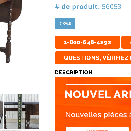
# de produit:
56053
135$
1-800-648-4292
QUESTIONS, VÉRIFIEZ 
DESCRIPTION