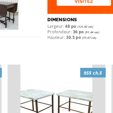
DIMENSIONS
Largeur:
48 po
(121.92 cm)
Profondeur:
36 po
(91.44 cm)
Hauteur:
30.5 po
(77.47 cm)
95$ ch.$