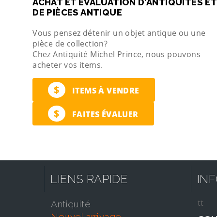
ACHAT ET ÉVALUATION D’ANTIQUITÉS ET
DE PIÈCES ANTIQUE
Vous pensez détenir un objet antique ou une
pièce de collection?
Chez Antiquité Michel Prince, nous pouvons
acheter vos items.
$
ITEMS À VENDRE
$
FAITES ÉVALUER
LIENS RAPIDE
IN
tt
antiquité
nouvel arrivage