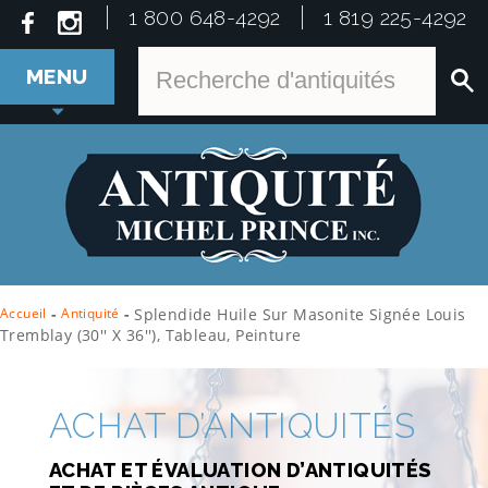
1 800 648-4292
1 819 225-4292
MENU
Accueil
-
Antiquité
-
Splendide Huile Sur Masonite Signée Louis
Tremblay (30'' X 36''), Tableau, Peinture
ACHAT D’ANTIQUITÉS
ACHAT ET ÉVALUATION D’ANTIQUITÉS