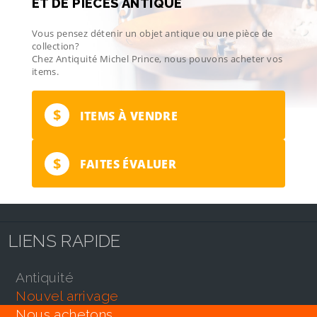
ET DE PIÈCES ANTIQUE
Vous pensez détenir un objet antique ou une pièce de
collection?
Chez Antiquité Michel Prince, nous pouvons acheter vos
items.
$
ITEMS À VENDRE
$
FAITES ÉVALUER
LIENS RAPIDE
antiquité
nouvel arrivage
nous achetons