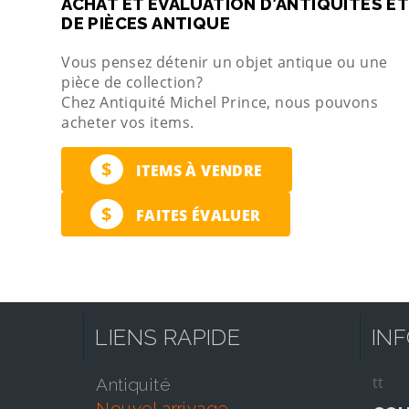
ACHAT ET ÉVALUATION D’ANTIQUITÉS ET
DE PIÈCES ANTIQUE
Vous pensez détenir un objet antique ou une
pièce de collection?
Chez Antiquité Michel Prince, nous pouvons
acheter vos items.
$
ITEMS À VENDRE
$
FAITES ÉVALUER
LIENS RAPIDE
IN
tt
antiquité
nouvel arrivage